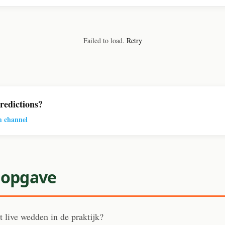
Failed to load.
Retry
edictions?
m channel
sopgave
 live wedden in de praktijk?