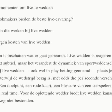
 momenten om live te wedden
kmakers bieden de beste live-ervaring?
ën die werken bij live wedden
gen kosten van live wedden
is inschatten wat er gaat gebeuren. Live wedden is reageren 
nkt subtiel, maar het verandert de dynamiek van sportweddens
j live wedden — ook wel in-play betting genoemd — plaats j
erwijl de wedstrijd bezig is, met odds die per seconde versch
Een doelpunt, een rode kaart, een blessure van een sterspeler: 
 real time. Voor de oplettende wedder biedt live wedden kans
weg niet bestonden.