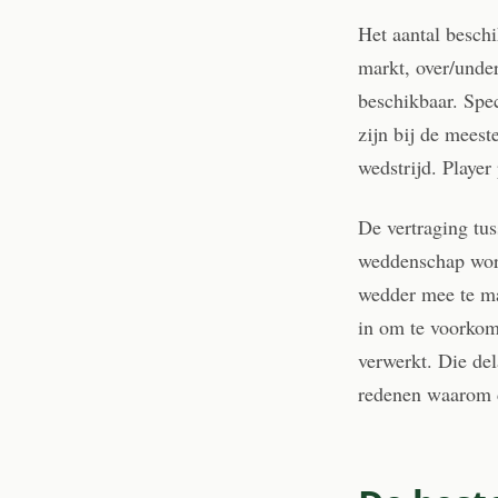
Het aantal besch
markt, over/under
beschikbaar. Spe
zijn bij de meest
wedstrijd. Playe
De vertraging tu
weddenschap word
wedder mee te ma
in om te voorkom
verwerkt. Die del
redenen waarom d