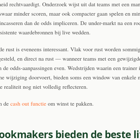
heid rechtvaardigt. Onderzoek wijst uit dat teams met een ma
iswaar minder scoren, maar ook compacter gaan spelen en mi
incasseren dan de odds impliceren. De under-markt na een rod
sistente waardebronnen bij live wedden.
de rust is eveneens interessant. Vlak voor rust worden sommi
gesteld, en direct na rust — wanneer teams met een gewijzigde
 de odds-aanpassingen even. Wedstrijden waarin een trainer i
sche wijziging doorvoert, bieden soms een window van enkele
 realiteit nog niet volledig reflecteren.
n de
cash out functie
om winst te pakken.
ookmakers bieden de beste li