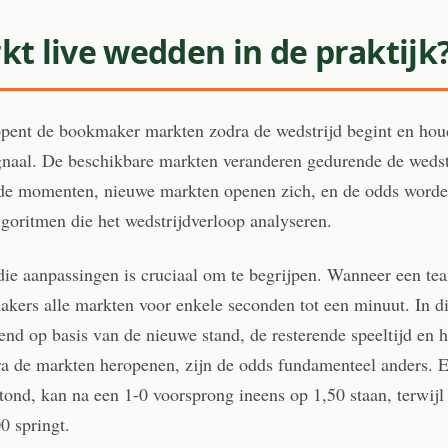
t live wedden in de praktijk
opent de bookmaker markten zodra de wedstrijd begint en hou
tsignaal. De beschikbare markten veranderen gedurende de weds
lde momenten, nieuwe markten openen zich, en de odds worde
goritmen die het wedstrijdverloop analyseren.
ie aanpassingen is cruciaal om te begrijpen. Wanneer een tea
kers alle markten voor enkele seconden tot een minuut. In d
nd op basis van de nieuwe stand, de resterende speeltijd en 
ra de markten heropenen, zijn de odds fundamenteel anders. 
tond, kan na een 1-0 voorsprong ineens op 1,50 staan, terwijl
0 springt.