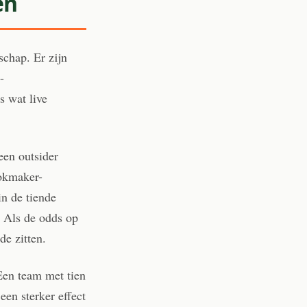
en
schap. Er zijn
-
s wat live
een outsider
ookmaker-
in de tiende
. Als de odds op
de zitten.
Een team met tien
een sterker effect