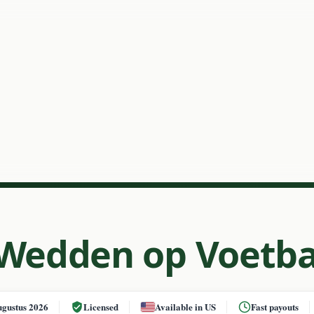
 Wedden op Voetba
ugustus 2026
Licensed
Available in US
Fast payouts