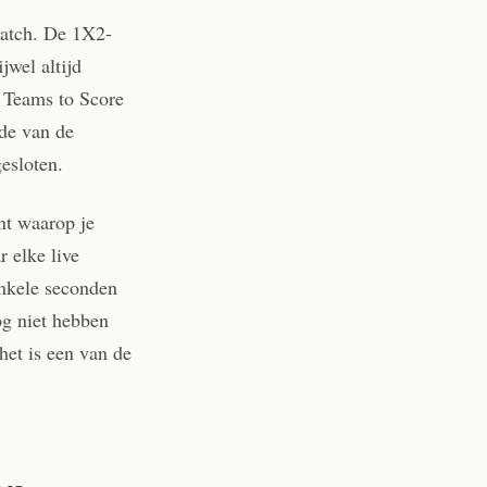
match. De 1X2-
jwel altijd
h Teams to Score
nde van de
esloten.
nt waarop je
 elke live
nkele seconden
og niet hebben
het is een van de