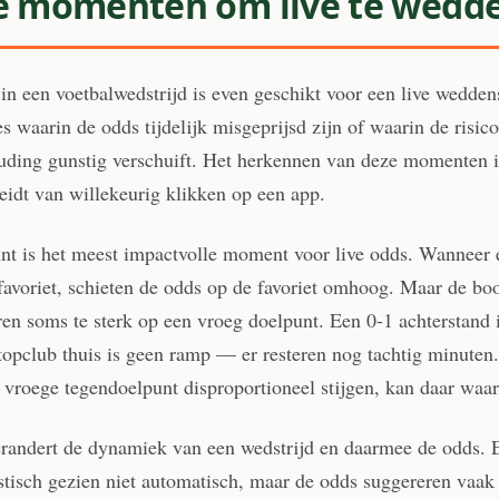
e momenten om live te wedd
n een voetbalwedstrijd is even geschikt voor een live wedden
es waarin de odds tijdelijk misgeprijsd zijn of waarin de risico
ding gunstig verschuift. Het herkennen van deze momenten i
idt van willekeurig klikken op een app.
unt is het meest impactvolle moment voor live odds. Wanneer 
 favoriet, schieten de odds op de favoriet omhoog. Maar de b
en soms te sterk op een vroeg doelpunt. Een 0-1 achterstand 
topclub thuis is geen ramp — er resteren nog tachtig minuten
t vroege tegendoelpunt disproportioneel stijgen, kan daar waar
erandert de dynamiek van een wedstrijd en daarmee de odds. 
istisch gezien niet automatisch, maar de odds suggereren vaak 