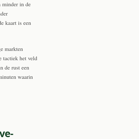
n minder in de
nder
e kaart is een
ge markten
 tactiek het veld
n de rust een
 minuten waarin
ve-