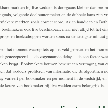
ikbare markten bij live wedden is doorgaans kleiner dan pre-
 goals, volgende doelpuntenmaker en de dubbele kans zijn vri
cifiekere markten zoals correct score, Asian handicap en Bot
e bookmakers ook live beschikbaar, maar niet altijd tot het ei
r props en hoekschoppen worden soms na de zestigste minuut g
ssen het moment waarop iets op het veld gebeurt en het mome
t geaccepteerd — de zogenaamde delay — is een factor waar
ken krijgt. Bookmakers bouwen bewust een vertraging van e
en dat wedders profiteren van informatie die de algoritmen n
ay varieert per bookmaker en per moment in de wedstrijd, en 
e keuze van bookmaker bij live wedden extra belangrijk is.