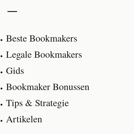
Beste Bookmakers
Cookiebeleid
Legale Bookmakers
Gids
Inhoudsopgave
Bookmaker Bonussen
Wat zijn cookies
Tips & Strategie
Functionele cookies
Artikelen
Analytische cookies
Marketingcookies