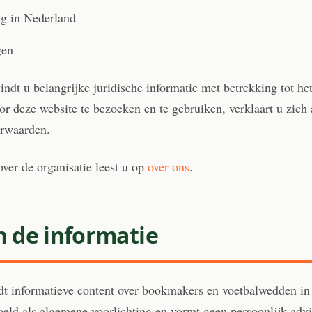
ng in Nederland
gen
ndt u belangrijke juridische informatie met betrekking tot he
or deze website te bezoeken en te gebruiken, verklaart u zich
orwaarden.
ver de organisatie leest u op
over ons
.
n de informatie
dt informatieve content over bookmakers en voetbalwedden i
oeld als algemene voorlichting en vormt geen persoonlijk advi