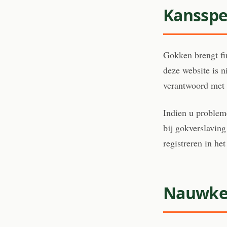
Kansspel
Gokken brengt fin
deze website is n
verantwoord met 
Indien u problem
bij gokverslavin
registreren in he
Nauwkeu