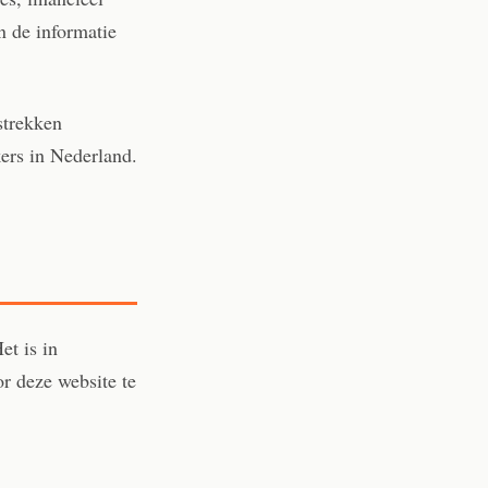
n de informatie
strekken
ers in Nederland.
et is in
r deze website te