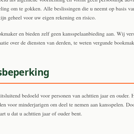
ling om te gokken. Alle beslissingen die u neemt op basis va
ijn geheel voor uw eigen rekening en risico.
okmaker en bieden zelf geen kansspelaanbieding aan. Wij ver
rmatie over de diensten van derden, te weten vergunde bookmak
dsbeperking
itsluitend bedoeld voor personen van achttien jaar en ouder. H
en voor minderjarigen om deel te nemen aan kansspelen. Doo
art u dat u achttien jaar of ouder bent.