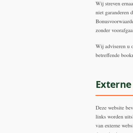
Wij streven erna
niet garanderen d
Bonusvoorwaarden
zonder voorafgaa
Wij adviseren u o
betreffende book
Externe 
Deze website bev
links worden uit
van externe webs