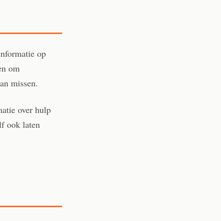
informatie op
een om
kan missen.
atie over hulp
f ook laten