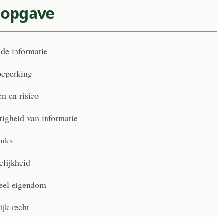
sopgave
de informatie
beperking
n en risico
igheid van informatie
inks
lijkheid
ueel eigendom
ijk recht