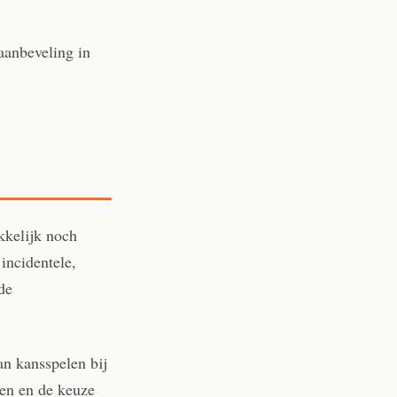
aanbeveling in
kkelijk noch
incidentele,
de
an kansspelen bij
en en de keuze