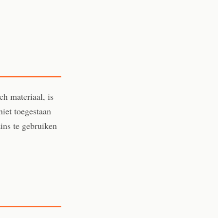
ch materiaal, is
niet toegestaan
ins te gebruiken