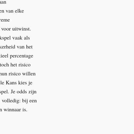
aan
en van elke
treme
 voor uitwinst.
kspel vaak als
kerheid van het
tieel percentage
toch het risico
hun risico willen
le Kans kies je
spel. Je odds zijn
volledig: bij een
en winnaar is.