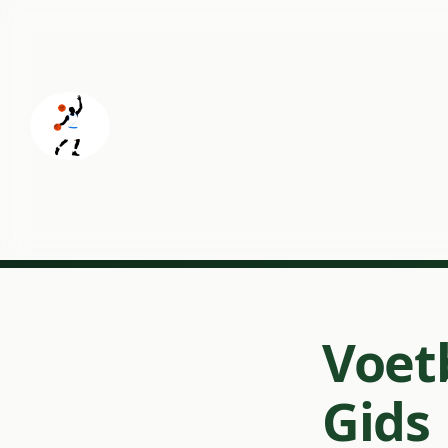
Voet
Gids