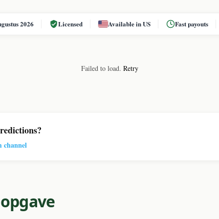
ugustus 2026
Licensed
Available in US
Fast payouts
Failed to load.
Retry
edictions?
m channel
sopgave