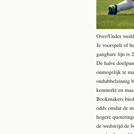
Over/Under wedde
Je voorspelt of h
gangbare lijn is 
De halve doelpunt
onmogelijk te ma
ondubbelzinnig b
kenmerkt en maak
Bookmakers biede
odds omdat de me
hogere quoteringe
de wedstrijd de 