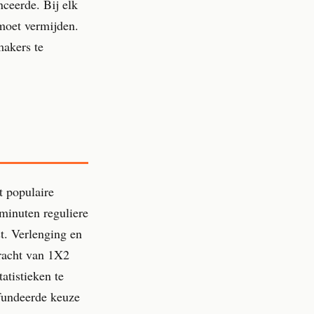
ceerde. Bij elk
 moet vermijden.
akers te
 populaire
 minuten reguliere
st. Verlenging en
kracht van 1X2
atistieken te
efundeerde keuze