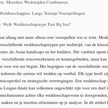
ts: Meerdere Wedstrijden Combineren
 Weddenschappen: Lange Termijn Voorspellingen
e: Welk Weddenschapstype Past Bij Jou?
at allang niet meer alleen over voorspellen wie er wint. Mo
 verschillende weddenschapstypen per wedstrijd, van de klass
ties als Asian handicaps en bet builders. Die variëteit opent
 verschillende risicovoorkeuren en kennisgebieden, maar kan
jn voor wie net begint. Het begrijpen van de verschillende w
r iedereen die serieus wil wedden op voetbal. Elk type heeft zi
 risicoprofiel en strategische overwegingen. Een weddenschap d
s League-finale kan volkomen ongeschikt zijn voor een duel i
 mechanismen achter elke weddenschapsvorm te doorgronden,
 maken en je inzetten afstemmen op je analyse. In dit artikel