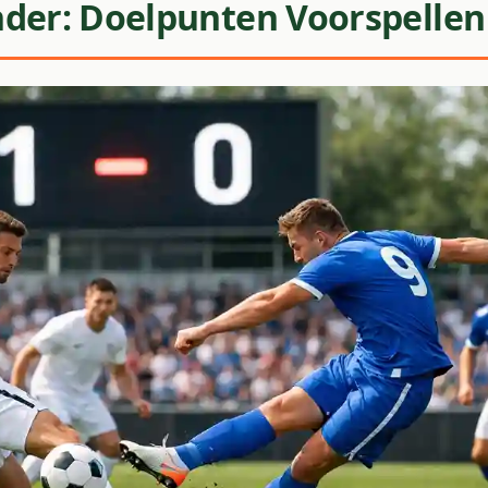
der: Doelpunten Voorspellen