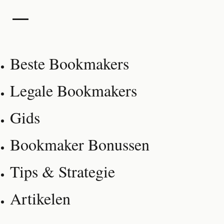
Beste Bookmakers
Artikelen
Legale Bookmakers
Begin bij de basis met onze
tips
.
Lees al onze gidsen op de
home page
.
Gids
Bookmaker Bonussen
Geen afbeelding
Tips & Strategie
Artikelen
Wedden op de Premier League